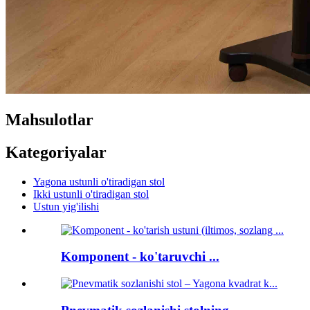
Mahsulotlar
Kategoriyalar
Yagona ustunli o'tiradigan stol
Ikki ustunli o'tiradigan stol
Ustun yig'ilishi
Komponent - ko'taruvchi ...