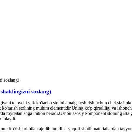
 shaklingizni sozlang)
giyani tejovchi yuk ko'tarish stolini amalga oshirish uchun cheksiz imko
o'tarish stolining muhim elementidir.Uning ko'p qirraliligi va ishonchli
larda foydalanishga imkon beradi.Ushbu asosiy komponent stolning istalg
minlaydi.
mr ko'rishlari bilan ajralib turadi.U yuqori sifatli materiallardan tayy