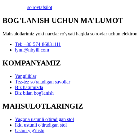
so'rov
tafsilot
BOG'LANISH UCHUN MA'LUMOT
Mahsulotlarimiz yoki narxlar ro'yxati haqida so'rovlar uchun elektron 
Tel: +86-574-86831111
lynn@nbyili.com
KOMPANYAMIZ
Yangiliklar
Tez-tez so'raladigan savollar
Biz haqimizda
Biz bilan bog'lanish
MAHSULOTLARINGIZ
Yagona ustunli o'tiradigan stol
Ikki ustunli o'tiradigan stol
Ustun yig'ilishi