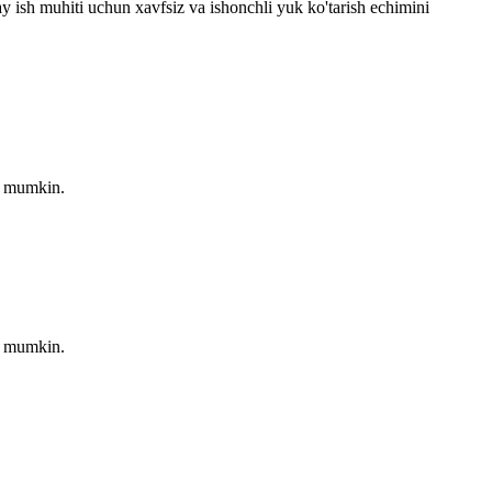
y ish muhiti uchun xavfsiz va ishonchli yuk ko'tarish echimini
hi mumkin.
hi mumkin.