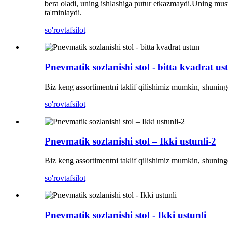
bera oladi, uning ishlashiga putur etkazmaydi.Uning must
ta'minlaydi.
so'rov
tafsilot
Pnevmatik sozlanishi stol - bitta kvadrat us
Biz keng assortimentni taklif qilishimiz mumkin, shuningd
so'rov
tafsilot
Pnevmatik sozlanishi stol – Ikki ustunli-2
Biz keng assortimentni taklif qilishimiz mumkin, shuningd
so'rov
tafsilot
Pnevmatik sozlanishi stol - Ikki ustunli