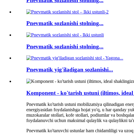
Pnevmatik sozlanishi stolning...
Pnevmatik sozlanishi stolning...
Pnevmatik sozlanishi stolning...
Pnevmatik yig'iladigan sozlanishi...
Komponent - ko'tarish ustuni (iltimos, ideal
Pnevmatik ko'tarish ustuni mobilizatsiya qilinadigan ener
energiyasidan foydalanishga hojat yo'q, u har qanday yuk k
muzokaralar stollari, kofe stollari, podiumlar va boshqa
foydalanuvchi uchun maksimal qulaylik va qulaylikni ta'
Pnevmatik ko'taruvchi ustunlar ham chidamliligi va uzoq u