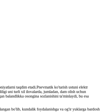
niyatlarni taqdim etadi.Pnevmatik ko'tarish ustuni elektr
ligi uni turli xil ilovalarda, jumladan, dam olish uchun
an balandlikka osongina sozlanishini ta'minlaydi, bu esa
orlangan bo'lib, kundalik foydalanishga va og'ir yuklarga bardosh