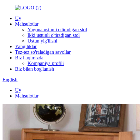
Uy
Mahsulotlar
Yagona ustunli o'tiradigan stol
Ikki ustunli o'tiradigan stol
Ustun yig'ilishi
Yangiliklar
Tez-tez so'raladigan savollar
Biz haqimizda
Kompaniya profili
Biz bilan bog'lanish
English
Uy
Mahsulotlar